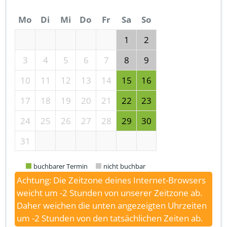
Mo
Di
Mi
Do
Fr
Sa
So
1
2
3
4
5
6
7
8
9
10
11
12
13
14
15
16
17
18
19
20
21
22
23
24
25
26
27
28
29
30
31
buchbarer Termin
nicht buchbar
Achtung: Die Zeitzone deines Internet-Browsers
weicht um -2 Stunden von unserer Zeitzone ab.
Daher weichen die unten angezeigten Uhrzeiten
um -2 Stunden von den tatsächlichen Zeiten ab.