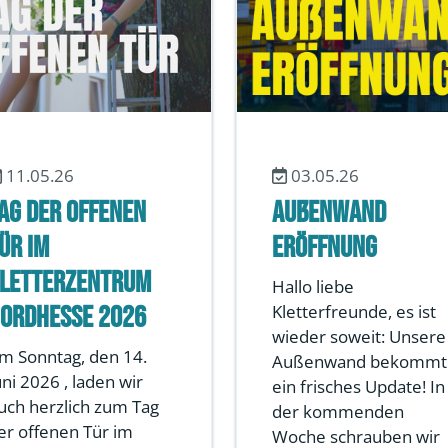
11.05.26
03.05.26
ag der offenen
Außenwand
ür im
Eröffnung
letterzentrum
Hallo liebe
ordhesse 2026
Kletterfreunde, es ist
wieder soweit: Unsere
m Sonntag, den 14.
Außenwand bekommt
uni 2026 , laden wir
ein frisches Update! In
uch herzlich zum Tag
der kommenden
er offenen Tür im
Woche schrauben wir