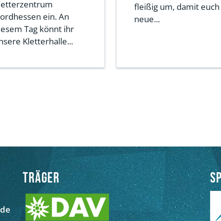
letterzentrum
fleißig um, damit euch
ordhessen ein. An
neue...
iesem Tag könnt ihr
nsere Kletterhalle...
Träger
S
.de