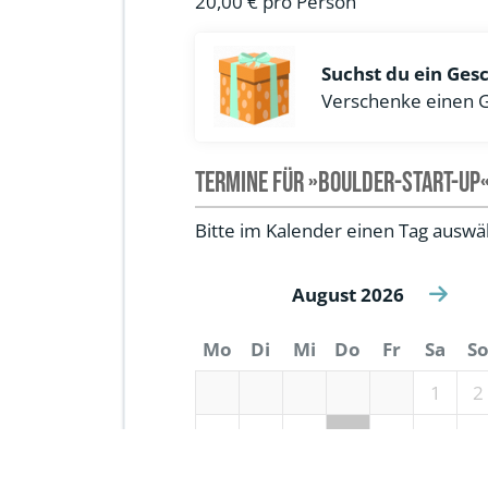
20,00 €
pro Person
Suchst du ein Ges
Verschenke einen G
Termine für »Boulder-Start-Up
Bitte im Kalender einen Tag auswä
August 2026
Mo
Di
Mi
Do
Fr
Sa
S
1
2
3
4
5
6
7
8
9
10
11
12
13
14
15
1