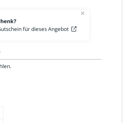
chenk?
utschein für dieses Angebot
«
hlen.
o
6